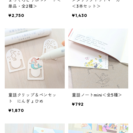
まっくろどうぶつノート＜
メタリックドットマーカー
単品・全2種＞
＜3本セット＞
¥2,750
¥1,430
童話クリップ＆ペンセッ
童話ノートmini＜全5種＞
ト にんぎょひめ
¥792
¥1,870