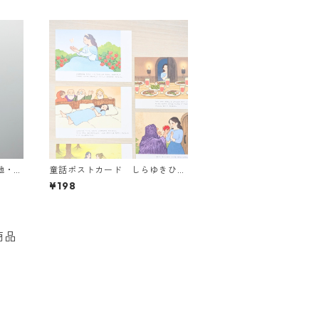
地・5
童話ポストカード しらゆきひめ
ョップ
＜バラ・全5種＞
¥198
商品