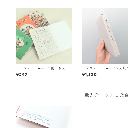
ヨシダノートmini（1冊・本文白
ヨシダノートmini（本文無
無地）＜全5種・オンラインショ
冊セット）＜オンラインシ
¥297
¥1,320
ップ限定＞
限定＞
最近チェックした