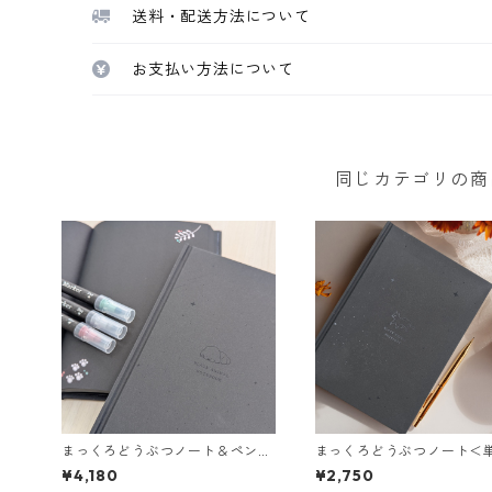
送料・配送方法について
お支払い方法について
同じカテゴリの商
まっくろどうぶつノート＆ペンセ
まっくろどうぶつノート＜
ット＜全2種＞
全2種＞
¥4,180
¥2,750