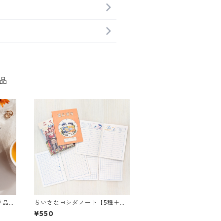
品
単品・
ちいさなヨシダノート【5種＋シ
ークレットランダム商品】
¥550