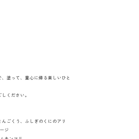
で、塗って、童心に帰る楽しいひと
ごしください。
、そんごくう、ふしぎのくにのアリ
ページ
ームキンマリ