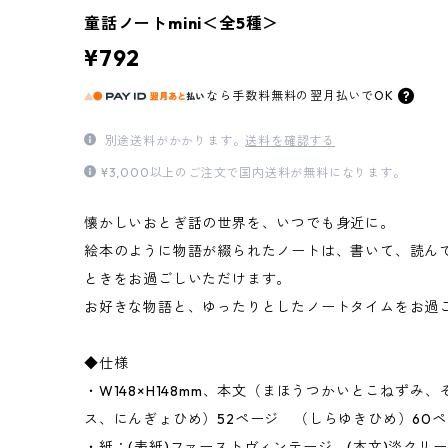
童話ノートmini＜全5種＞
¥792
なら
手数料無料の
翌月払いでOK
別途送料がかかります。
送料を確認する
¥3,000以上のご注文で国内送料が無料になります。
懐かしいおとぎ話の世界を、いつでも身近に。
絵本のように物語が綴られたノートは、書いて、読ん
ときをお過ごしいただけます。
お好きな物語と、ゆったりとしたノートタイムをお過
◆仕様
・W148×H148mm、本文（まほうつかいとこねずみ
ス、にんぎょひめ）52ページ （しらゆきひめ）60
・紙：(表紙)ファーストヴィンテージ、(本文)淡クリ