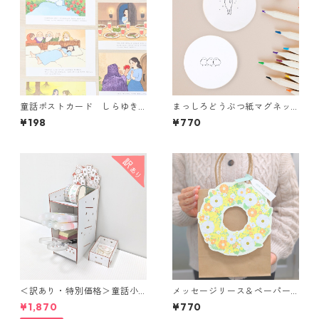
童話ポストカード しらゆき
まっしろどうぶつ紙マグネッ
ひめ＜バラ・全5種＞
ト＜全2種+ロゴ＞
¥198
¥770
＜訳あり・特別価格＞童話小
メッセージリース＆ペーパー
物入れ ふしぎのくにのアリ
バッグ＜全2種＞
¥1,870
¥770
ス