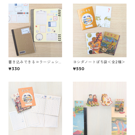
書き込みできるコラージュシ
ヨシダノートぽち袋＜全2種＞
ール＜全2種＞
¥330
¥550