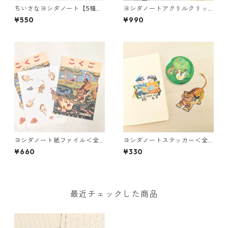
ちいさなヨシダノート【5種＋
ヨシダノートアクリルクリッ
シークレットランダム商品】
プ＜全2種＞
¥550
¥990
ヨシダノート紙ファイル＜全2
ヨシダノートステッカー＜全3
種＞
種＞
¥660
¥330
最近チェックした商品