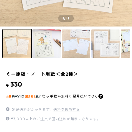
1
/11
ミニ原稿・ノート用紙＜全2種＞
330
¥
なら
手数料無料の
翌月払いでOK
別途送料がかかります。
送料を確認する
¥3,000以上のご注文で国内送料が無料になります。