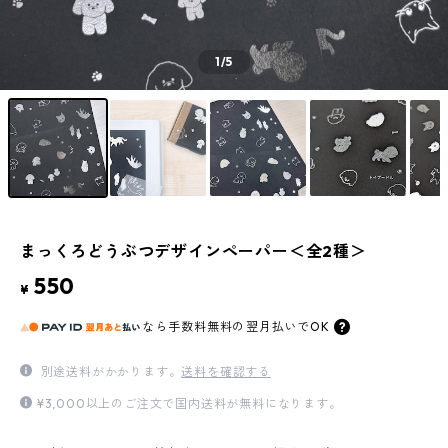
1
/5
まっくろどうぶつデザインペーパー＜全2種＞
550
¥
なら
手数料無料の
翌月払いでOK
別途送料がかかります。
送料を確認する
¥3,000以上のご注文で国内送料が無料になります。