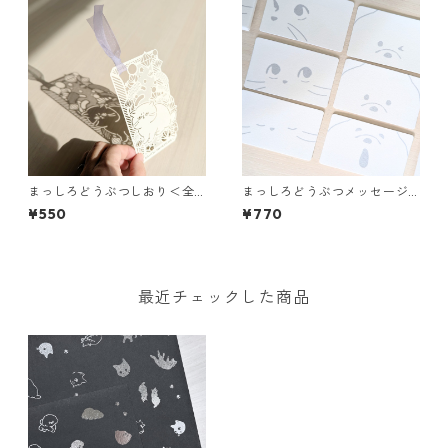
まっしろどうぶつしおり＜全1
まっしろどうぶつメッセージ
6種＞
カード＜全2種＞
¥550
¥770
最近チェックした商品