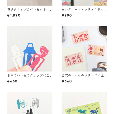
童話クリップ＆ペンセット
ヨシダノートアクリルクリッ
にんぎょひめ
プ＜全2種＞
¥1,870
¥990
日本のいいものクリップ＜全3
金沢のいいものクリップ＜全3
種＞
種＞
¥660
¥660