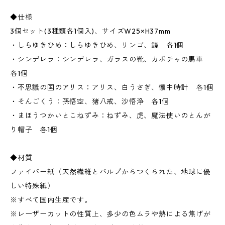
◆仕様
3個セット(3種類各1個入)、サイズW25×H37mm
・しらゆきひめ：しらゆきひめ、リンゴ、鏡 各1個
・シンデレラ：シンデレラ、ガラスの靴、カボチャの馬車
各1個
・不思議の国のアリス：アリス、白うさぎ、懐中時計 各1個
・そんごくう：孫悟空、猪八戒、沙悟浄 各1個
・まほうつかいとこねずみ：ねずみ、虎、魔法使いのとんが
り帽子 各1個
◆材質
ファイバー紙（天然繊維とパルプからつくられた、地球に優
しい特殊紙）
※すべて国内生産です。
※レーザーカットの性質上、多少の色ムラや熱による焦げが