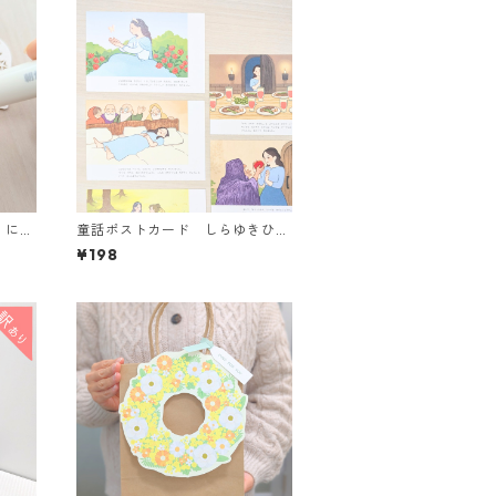
 にん
童話ポストカード しらゆきひめ
＜バラ・全5種＞
¥198