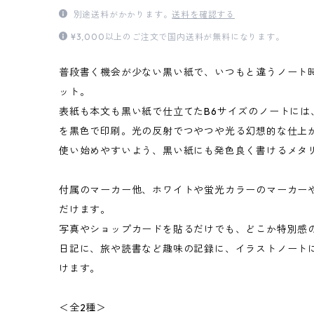
別途送料がかかります。
送料を確認する
¥3,000以上のご注文で国内送料が無料になります。
普段書く機会が少ない黒い紙で、いつもと違うノート
ット。
表紙も本文も黒い紙で仕立てたB6サイズのノートには
を黒色で印刷。光の反射でつやつや光る幻想的な仕上
使い始めやすいよう、黒い紙にも発色良く書けるメタ
付属のマーカー他、ホワイトや蛍光カラーのマーカー
だけます。
写真やショップカードを貼るだけでも、どこか特別感
日記に、旅や読書など趣味の記録に、イラストノート
けます。
＜全2種＞