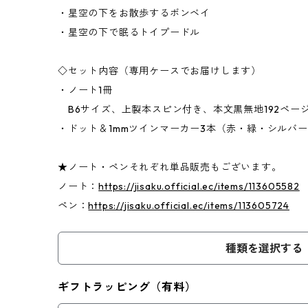
・星空の下をお散歩するボンベイ
・星空の下で眠るトイプードル
◇セット内容（専用ケースでお届けします）
・ノート1冊
B6サイズ、上製本スピン付き、本文黒無地192ペー
・ドット＆1mmツインマーカー3本（赤・緑・シルバ
★ノート・ペンそれぞれ単品販売もございます。
ノート：
https://jisaku.official.ec/items/113605582
ペン：
https://jisaku.official.ec/items/113605724
種類を選択する
ギフトラッピング（有料）