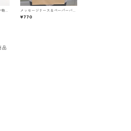
小物入
メッセージリース＆ペーパーバッ
グ＜全2種＞
¥770
商品