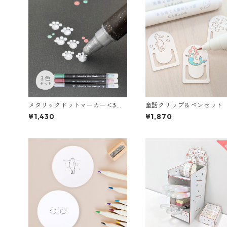
メタリックドットマーカー＜3本
童話クリップ＆ペンセット
セット＞
ぎょひめ
¥1,430
¥1,870