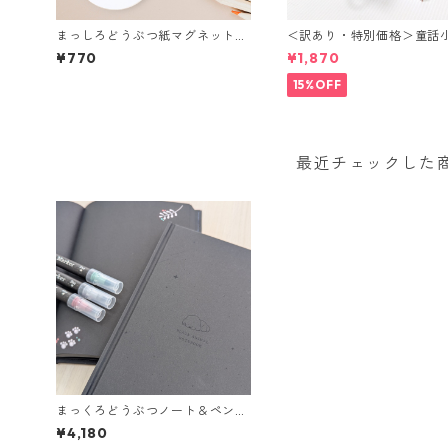
まっしろどうぶつ紙マグネット＜
＜訳あり・特別価格＞童話
全2種+ロゴ＞
れ ふしぎのくにのアリス
¥770
¥1,870
15%OFF
最近チェックした
まっくろどうぶつノート＆ペンセ
ット＜全2種＞
¥4,180