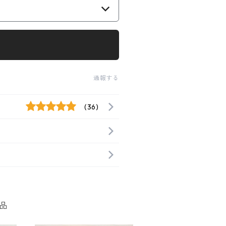
通報する
(36)
品