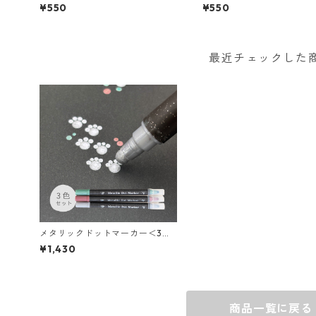
ー＜全2種＞
＞
¥550
¥550
最近チェックした
メタリックドットマーカー＜3本
セット＞
¥1,430
商品一覧に戻る