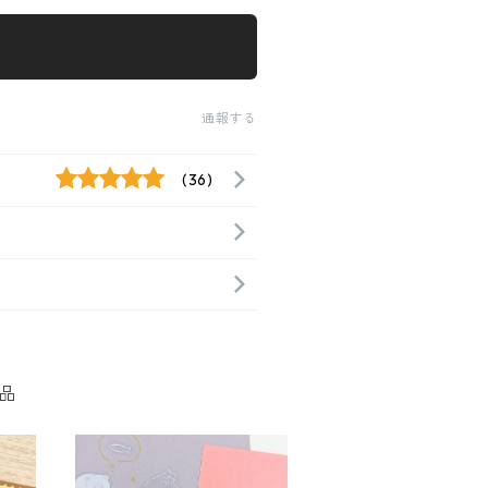
通報する
(36)
品