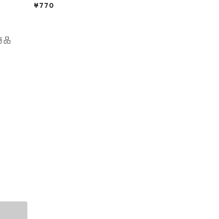
ド＜全2種＞
¥770
商品