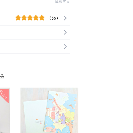
通報する
(36)
品