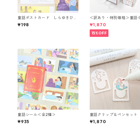
童話ポストカード しらゆきひめ
＜訳あり・特別価格＞童話
＜バラ・全5種＞
れ ふしぎのくにのアリス
¥198
¥1,870
15%OFF
童話シール＜全2種＞
童話クリップ＆ペンセット
ぎょひめ
¥935
¥1,870