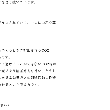
ンを切り抜いています。
プラスされていて、中にはお花や葉
つくるときに排出されるCO2
品です。
て避けることができないCO2等の
が減るよう削減努力を行い、どうし
った温室効果ガスの削減活動に投資
わせるという考え方です。
ださい）