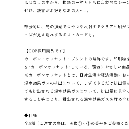
おはなしの中から、物語の一節とともに印象的なシー
ぜひ、読書がお好きなあの人へ…。
部分的に、光の加減でつやつや反射するクリア印刷が
っぱが見え隠れするポストカードも。
【COP採用商品です】
カーボン・オフセット・プリントの略称です。印刷物を
を"カーボンオフセット"している、環境にやさしい商
※カーボンオフセットとは、日常生活や経済活動におい
温室効果ガスの排出について、まずできるだけ排出量
ても排出される温室効果ガスについて、排出量に見合
すること等により、排出される温室効果ガスを埋め合
◆仕様
全5種（ご注文の際は、画像①～⑤の番号をご参照く