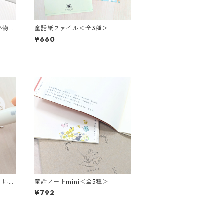
小物入
童話紙ファイル＜全3種＞
¥660
 にん
童話ノートmini＜全5種＞
¥792