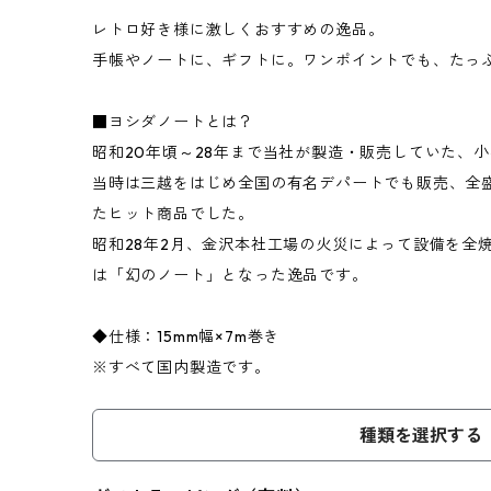
レトロ好き様に激しくおすすめの逸品。
手帳やノートに、ギフトに。ワンポイントでも、たっ
■ヨシダノートとは？
昭和20年頃～28年まで当社が製造・販売していた、
当時は三越をはじめ全国の有名デパートでも販売、全盛
たヒット商品でした。
昭和28年2月、金沢本社工場の火災によって設備を全
は「幻のノート」となった逸品です。
◆仕様：15mm幅×7m巻き
※すべて国内製造です。
種類を選択する