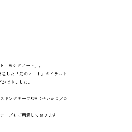
）
ート「ヨシダノート」。
断念した「幻のノート」のイラスト
プができました。
マスキングテープ3種（せいかつ／た
グテープもご用意しております。