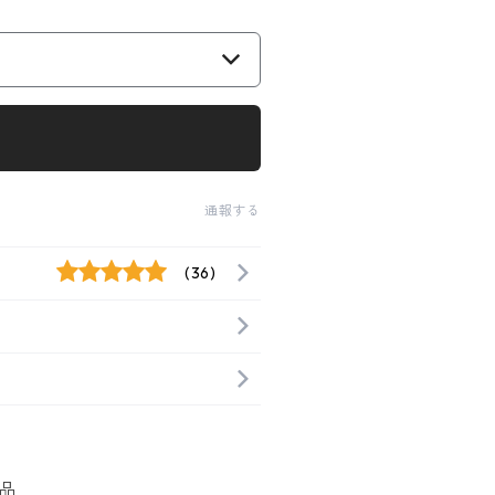
通報する
(36)
品