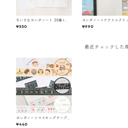
ちいさなヨシダノート【5種＋シ
ヨシダノートアクリルクリ
ークレットランダム商品】
全2種＞
¥550
¥990
最近チェックした
ヨシダノートマスキングテープ
（15mm／全3種）
¥440