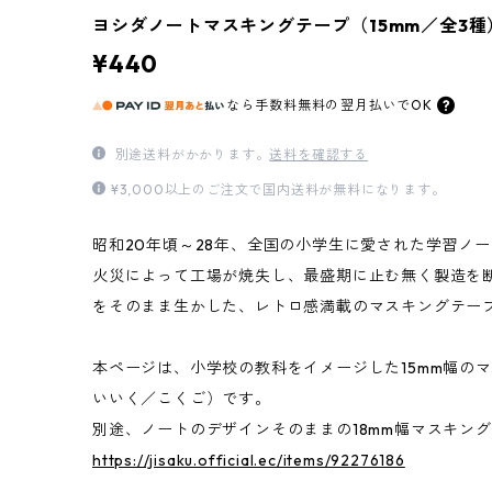
ヨシダノートマスキングテープ（15mm／全3種
¥440
なら
手数料無料の
翌月払いでOK
別途送料がかかります。
送料を確認する
¥3,000以上のご注文で国内送料が無料になります。
昭和20年頃～28年、全国の小学生に愛された学習ノ
火災によって工場が焼失し、最盛期に止む無く製造を
をそのまま生かした、レトロ感満載のマスキングテー
本ページは、小学校の教科をイメージした15mm幅の
いいく／こくご）です。
別途、ノートのデザインそのままの18mm幅マスキン
https://jisaku.official.ec/items/92276186