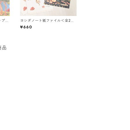
ップ＜
ヨシダノート紙ファイル＜全2種
＞
¥660
商品