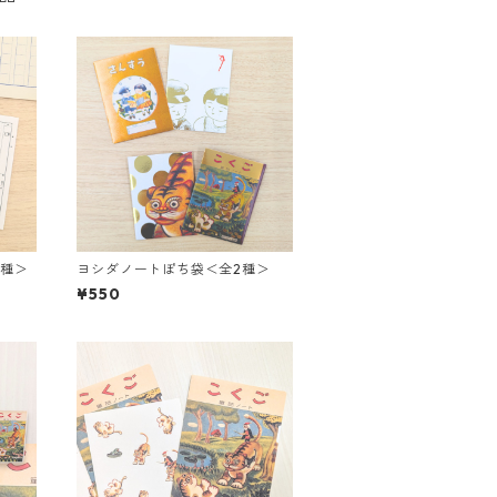
2種＞
ヨシダノートぽち袋＜全2種＞
¥550