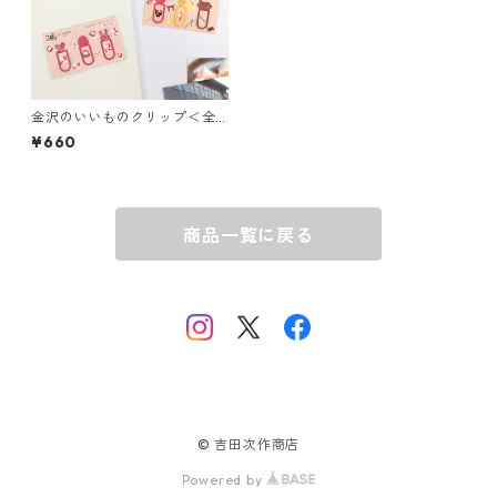
金沢のいいものクリップ＜全3
種＞
¥660
商品一覧に戻る
© 吉田次作商店
Powered by