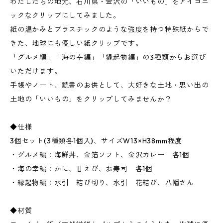
わたしたちの地元、石川県・金沢の「いいもの」をアイコニ
ックなクリップにしてみました。
紙の温かみとプラスチックのような強度を持つ特殊紙からで
きた、地球にも優しい紙クリップです。
「グルメ編」「海の幸編」「縁起物編」の3種類からお選び
いただけます。
手帳やノート、読書のお供として、大好きな土地・思い出の
土地の「いいもの」をクリップしてみませんか？
◆仕様
3個セット(3種類各1個入)、サイズW13×H38mm程度
・グルメ編：海鮮丼、金箔ソフト、金沢カレー 各1個
・海の幸編：かに、甘えび、お寿司 各1個
・縁起物編：水引 結び切り、水引 花結び、八幡さん
◆材質