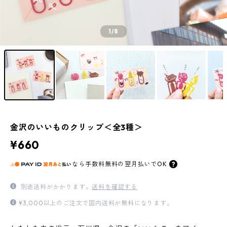
1
/8
金沢のいいものクリップ＜全3種＞
¥660
なら
手数料無料の
翌月払いでOK
別途送料がかかります。
送料を確認する
¥3,000以上のご注文で国内送料が無料になります。