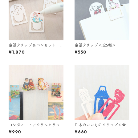
童話クリップ＆ペンセット
童話クリップ＜全5種＞
にんぎょひめ
¥1,870
¥550
ヨシダノートアクリルクリッ
日本のいいものクリップ＜全3
プ＜全2種＞
種＞
¥990
¥660